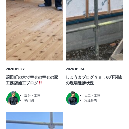
2026.01.27
2026.01.24
苅田町の木で幸せの幸せの家
しょうまブログＮｏ．60下関市
工務店施工ブログ
の現場進捗状況
設計・工務
大工・工務
鶴田訓
河邊昇馬