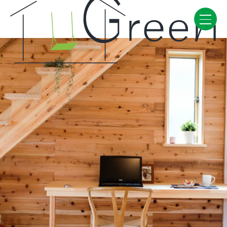
Home
CONCEPT・BUILD
コンセプト
自然素材
家の性能
ラインナップ
WORK
建築実例
VISIT