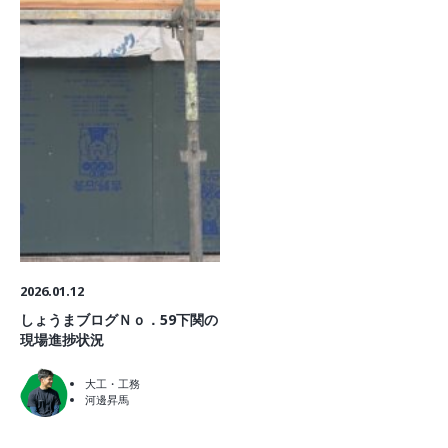
2026.01.12
しょうまブログＮｏ．59下関の
現場進捗状況
大工・工務
河邊昇馬