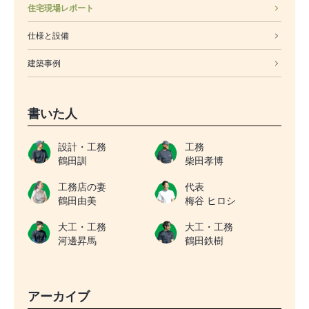
住宅現場レポート
仕様と設備
建築事例
書いた人
設計・工務
工務
鶴田訓
柴田孝博
工務店の妻
代表
鶴田由美
梅谷 ヒロシ
大工・工務
大工・工務
河邊昇馬
鶴田鉄樹
アーカイブ