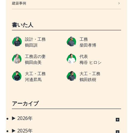
建築事例
書いた人
設計・工務
工務
鶴田訓
柴田孝博
工務店の妻
代表
鶴田由美
梅谷 ヒロシ
大工・工務
大工・工務
河邊昇馬
鶴田鉄樹
アーカイブ
2026年
2025年