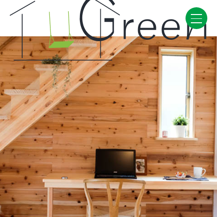
Home
CONCEPT・BUILD
コンセプト
自然素材
家の性能
ラインナップ
WORK
建築実例
VISIT