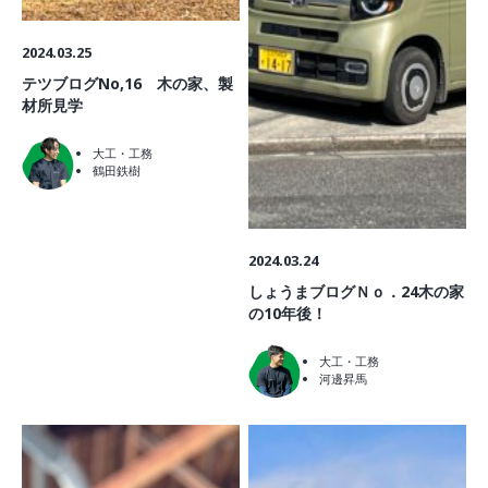
2024.03.25
テツブログNo,16 木の家、製
材所見学
大工・工務
鶴田鉄樹
2024.03.24
しょうまブログＮｏ．24木の家
の10年後！
大工・工務
河邊昇馬