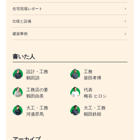
住宅現場レポート
仕様と設備
建築事例
書いた人
設計・工務
工務
鶴田訓
柴田孝博
工務店の妻
代表
鶴田由美
梅谷 ヒロシ
大工・工務
大工・工務
河邊昇馬
鶴田鉄樹
アーカイブ