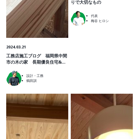
りで大切なもの
代表
梅谷 ヒロシ
2024.03.21
工務店施工ブログ 福岡県中間
市の木の家 長期優良住宅&ゼ
ロエネ住宅
設計・工務
鶴田訓