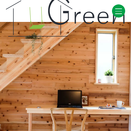
Home
CONCEPT・BUILD
コンセプト
自然素材
家の性能
ラインナップ
WORK
建築実例
VISIT