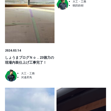
大工・工務
鶴田鉄樹
2024.03.14
しょうまブログＮｏ．23徳力の
現場内装仕上げ工事完了！
大工・工務
河邊昇馬