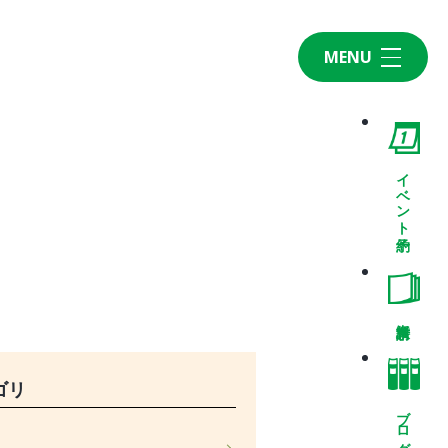
MENU
Home
CONCEPT・BUILD
コンセプト
イベント予約
自然素材
家の性能
ラインナップ
WORK
建築実例
VISIT
ゴリ
モデルルーム
ブログ
イベント