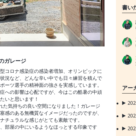
書い
のガレージ
型コロナ感染症の感染者増加、オリンピックに
状況など、どんな辛い中でも日々練習を積んで
ポーツ選手の精神面の強さを実感しています。
アー
症への影響は心配ですが、今はこの酷暑の中頑
たいと思います！
20
れた気持ちの良い空間になりました！ガレージ
塞感のある無機質なイメージだったのですが、
20
ナチュラルな感じがとても素敵です。
、部屋の中にいるようなほっとする印象です
20