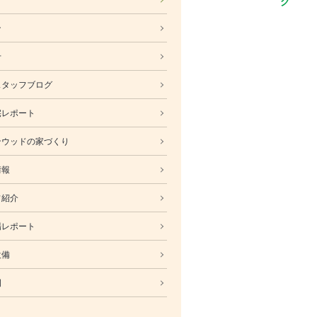
ABOUT
ン
会社概要
採用情報
せ
スタッフ紹介
スタッフブログ
ブログ
宅レポート
お知らせ
お問い合わせ・資料請求
ンウッドの家づくり
SNS
情報
フ紹介
場レポート
設備
例