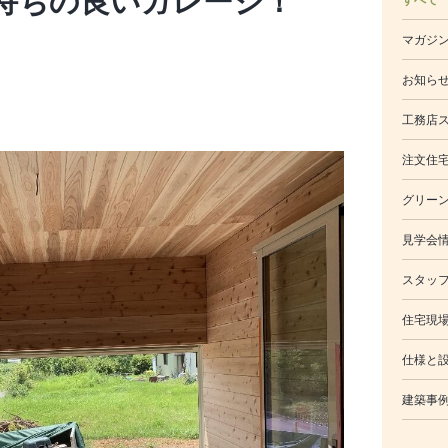
持ちの良いガレージ！
マガジ
お知ら
工務店
注文住
グリー
見学会
スタッ
住宅現
仕様と
建築事