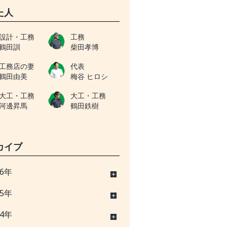
た人
設計・工務
工務
鶴田訓
柴田孝博
工務店の妻
代表
鶴田由美
梅谷 ヒロシ
大工・工務
大工・工務
河邊昇馬
鶴田鉄樹
カイブ
26年
25年
24年