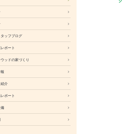
ABOUT
ン
会社概要
採用情報
せ
スタッフ紹介
スタッフブログ
ブログ
宅レポート
お知らせ
お問い合わせ・資料請求
ンウッドの家づくり
SNS
情報
フ紹介
場レポート
設備
例