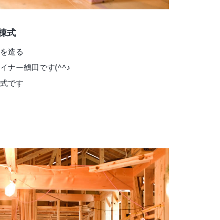
棟式
を造る
ナー鶴田です(^^♪
式です