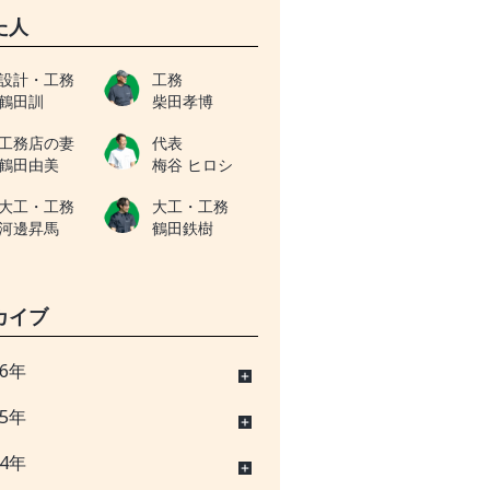
た人
設計・工務
工務
鶴田訓
柴田孝博
工務店の妻
代表
鶴田由美
梅谷 ヒロシ
大工・工務
大工・工務
河邊昇馬
鶴田鉄樹
カイブ
26年
25年
24年