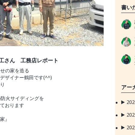
書い
工さん 工務店レポート
幸せの家を造る
ザイナー鶴田です(^^)
り
アー
の防火サイディングを
20
ております
20
家』
20