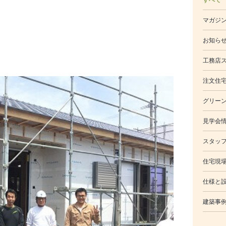
マガジ
お知ら
工務店
注文住
グリー
見学会
スタッ
住宅現
仕様と
建築事