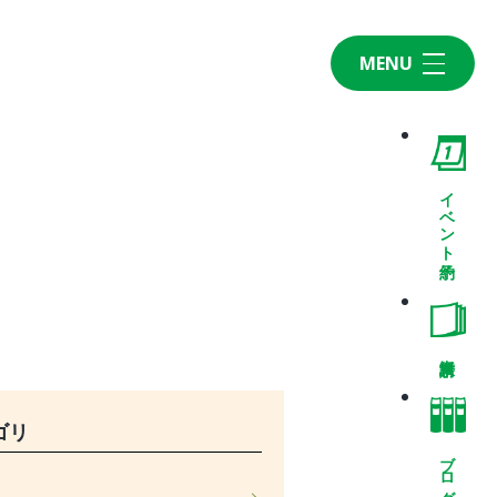
MENU
Home
CONCEPT・BUILD
コンセプト
イベント予約
自然素材
家の性能
ラインナップ
WORK
建築実例
VISIT
ゴリ
モデルルーム
ブログ
イベント