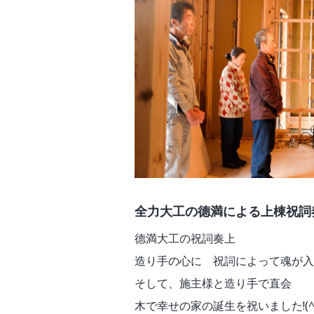
全力大工の德満による上棟祝詞
德満大工の祝詞奏上
造り手の心に 祝詞によって魂が入
そして、施主様と造り手で直会
木で幸せの家の誕生を祝いました!(^^