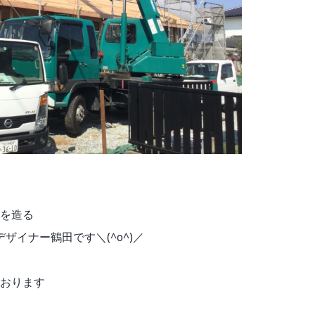
を造る
ザイナー鶴田です＼(^o^)／
！
おります