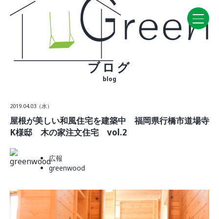
ブログ
Home
blog
CONCEPT・BUILD
2019.04.03（水）
コンセプト
屋根が美しい和風住宅を建築中 福岡県行橋市道場寺
自然素材
K様邸 木の家注文住宅 vol.2
家の性能
ラインナップ
広報
greenwood
WORK
建築実例
VISIT