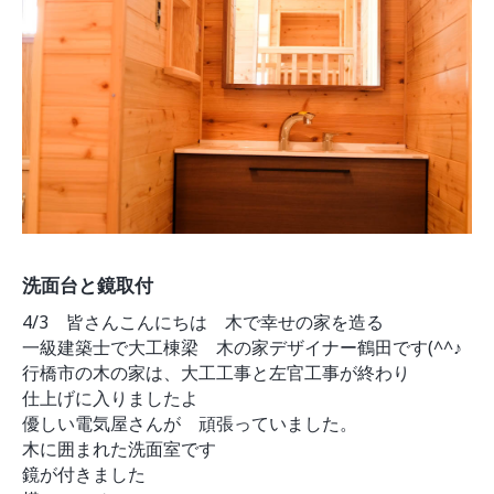
モデルルーム
ブログ
イベント
ABOUT
会社概要
採用情報
スタッフ紹介
ブログ
お知らせ
お問い合わせ・資料請求
洗面台と鏡取付
SNS
4/3 皆さんこんにちは 木で幸せの家を造る
一級建築士で大工棟梁 木の家デザイナー鶴田です(^^♪
行橋市の木の家は、大工工事と左官工事が終わり
仕上げに入りましたよ
優しい電気屋さんが 頑張っていました。
木に囲まれた洗面室です
鏡が付きました