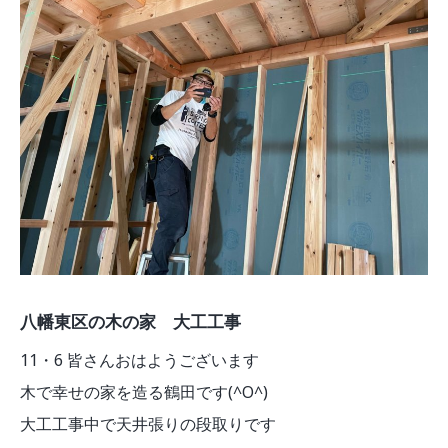
モデルルーム
ブログ
イベント
ABOUT
会社概要
採用情報
スタッフ紹介
ブログ
お知らせ
お問い合わせ・資料請求
SNS
八幡東区の木の家 大工工事
11・6 皆さんおはようございます
木で幸せの家を造る鶴田です(^O^)
大工工事中で天井張りの段取りです