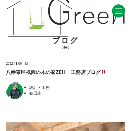
ブログ
Home
blog
CONCEPT・BUILD
2022.11.06（日）
コンセプト
八幡東区祇園の木の家ZEH 工務店ブログ
自然素材
家の性能
設計・工務
ラインナップ
鶴田訓
WORK
建築実例
VISIT