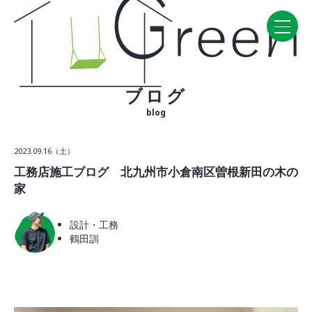
ブログ
Home
blog
CONCEPT・BUILD
2023.09.16（土）
コンセプト
工務店施工ブログ 北九州市小倉南区曽根新田の木の
自然素材
家
家の性能
ラインナップ
設計・工務
鶴田訓
WORK
建築実例
VISIT