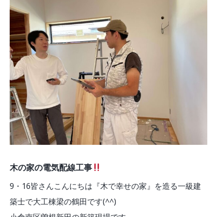
モデルルーム
ブログ
イベント
ABOUT
会社概要
採用情報
スタッフ紹介
ブログ
お知らせ
お問い合わせ・資料請求
SNS
木の家の電気配線工事
9・16皆さんこんにちは『木で幸せの家』を造る一級建
築士で大工棟梁の鶴田です(^^)