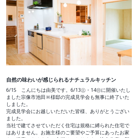
モデルルーム
ブログ
イベント
ABOUT
会社概要
採用情報
スタッフ紹介
ブログ
お知らせ
お問い合わせ・資料請求
自然の味わいが感じられるナチュラルキッチン
SNS
6/15 こんにちは由美です。6/13㊏・14㊐に開催いたし
ました宗像市池田Ｈ様邸の完成見学会も無事に終了いた
しました。
完成見学会にお越しいただいた皆様、ありがとうござい
ました。
当社で建てさせていただく住宅は規格に縛られた住宅で
はありません。お施主様のご要望やご予算にあったお家