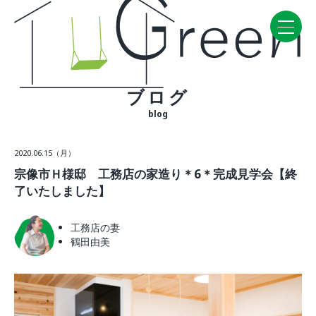
ブログ
Home
blog
CONCEPT・BUILD
2020.06.15（月）
コンセプト
宗像市Ｈ様邸 工務店の家造り＊6＊完成見学会【終
自然素材
了いたしました】
家の性能
ラインナップ
工務店の妻
鶴田由美
WORK
建築実例
VISIT