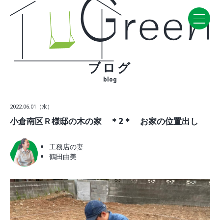
ブログ
Home
blog
CONCEPT・BUILD
2022.06.01（水）
コンセプト
小倉南区Ｒ様邸の木の家 ＊2＊ お家の位置出し
自然素材
家の性能
工務店の妻
ラインナップ
鶴田由美
WORK
建築実例
VISIT