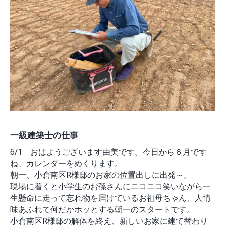
モデルルーム
ブログ
イベント
ABOUT
会社概要
採用情報
スタッフ紹介
ブログ
お知らせ
お問い合わせ・資料請求
SNS
一級建築士の仕事
6/1 おはようございます由美です。今日から６月です
ね、カレンダーをめくります。
朝一、小倉南区R様邸のお家の位置出しに出発～。
現場に着くと小学生のお孫さんにニコニコ笑いながら一
生懸命に走って忘れ物を届けているお祖母ちゃん、人情
味あふれて何だかホッとする朝一のスタートです。
小倉南区R様邸の解体を終え、新しいお家に建て替わり