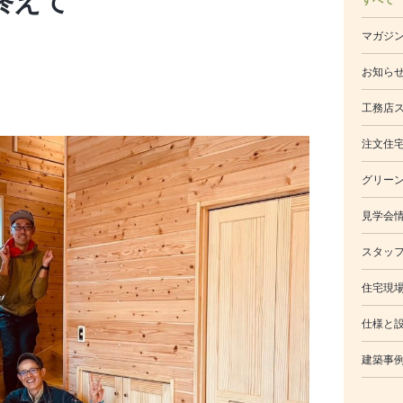
終えて
マガジ
お知ら
工務店
注文住
グリー
見学会
スタッ
住宅現
仕様と
建築事