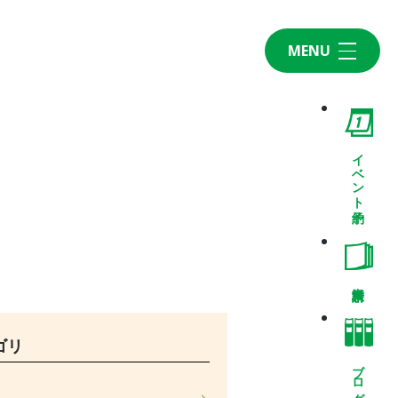
MENU
Home
CONCEPT・BUILD
コンセプト
イベント予約
自然素材
家の性能
ラインナップ
WORK
建築実例
VISIT
ゴリ
モデルルーム
ブログ
イベント