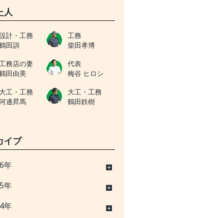
た人
設計・工務
工務
鶴田訓
柴田孝博
工務店の妻
代表
鶴田由美
梅谷 ヒロシ
大工・工務
大工・工務
河邊昇馬
鶴田鉄樹
カイブ
26年
25年
24年