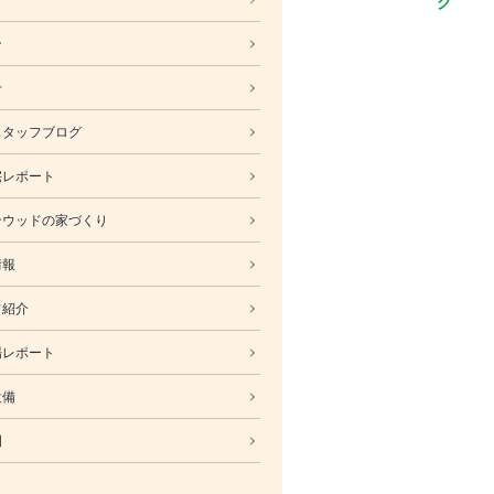
ABOUT
ン
会社概要
採用情報
せ
スタッフ紹介
スタッフブログ
ブログ
宅レポート
お知らせ
お問い合わせ・資料請求
ンウッドの家づくり
SNS
情報
フ紹介
場レポート
設備
例