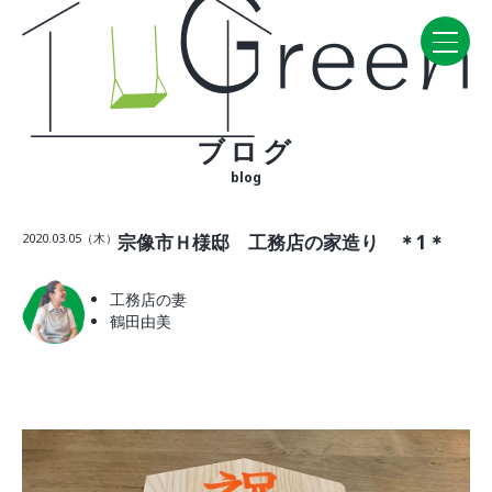
ブログ
Home
blog
CONCEPT・BUILD
2020.03.05（木）
宗像市Ｈ様邸 工務店の家造り ＊1＊
コンセプト
自然素材
工務店の妻
家の性能
鶴田由美
ラインナップ
WORK
建築実例
VISIT