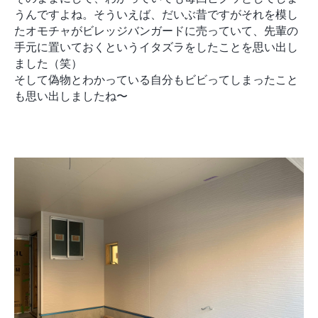
モデルルーム
ブログ
うんですよね。そういえば、だいぶ昔ですがそれを模し
イベント
たオモチャがビレッジバンガードに売っていて、先輩の
手元に置いておくというイタズラをしたことを思い出し
ABOUT
ました（笑）
会社概要
そして偽物とわかっている自分もビビってしまったこと
採用情報
も思い出しましたね〜
スタッフ紹介
ブログ
お知らせ
お問い合わせ・資料請求
SNS