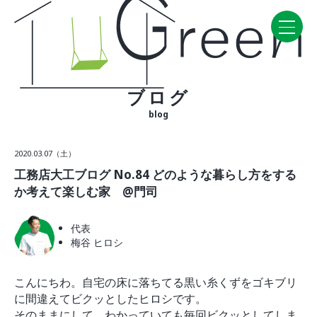
ブログ
Home
blog
CONCEPT・BUILD
2020.03.07（土）
コンセプト
工務店大工ブログ No.84 どのような暮らし方をする
自然素材
か考えて楽しむ家 @門司
家の性能
ラインナップ
代表
梅谷 ヒロシ
WORK
建築実例
こんにちわ。自宅の床に落ちてる黒い糸くずをゴキブリ
に間違えてビクッとしたヒロシです。
VISIT
そのままにして、わかっていても毎回ビクッとしてしま