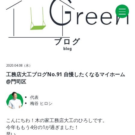
ブログ
Home
blog
CONCEPT・BUILD
2020.04.08（水）
コンセプト
工務店大工ブログNo.91 自慢したくなるマイホーム
自然素材
@門司区
家の性能
ラインナップ
代表
梅谷 ヒロシ
WORK
建築実例
こんにちわ！木の家工務店大工のひろしです。
今年ももう4分の1が過ぎました！
VISIT
早い。。