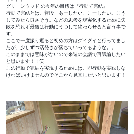
モデルルーム
ブログ
グリーンウッド の今年の目標は『行動で完結』
イベント
行動で完結とは、普段 あーしたい。こーしたい。こう
してみたら良さそう。などの思考を現実化するために失
ABOUT
敗を恐れず最後は行動にうつして終わらせると言う事で
会社概要
す。
採用情報
ここで一度振り返ると初めの方はグイグイと行ってまし
スタッフ紹介
たが、少しずつ活発さが落ちていってるような。。
ブログ
このままでは意味がないので来週の会議で再議論したい
お知らせ
と思います！！笑
お問い合わせ・資料請求
この行動で完結を実現するためには、即行動を実践しな
ければいけませんのでそこから見直したいと思います！
SNS