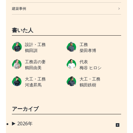
建築事例
書いた人
設計・工務
工務
鶴田訓
柴田孝博
工務店の妻
代表
鶴田由美
梅谷 ヒロシ
大工・工務
大工・工務
河邊昇馬
鶴田鉄樹
アーカイブ
2026年