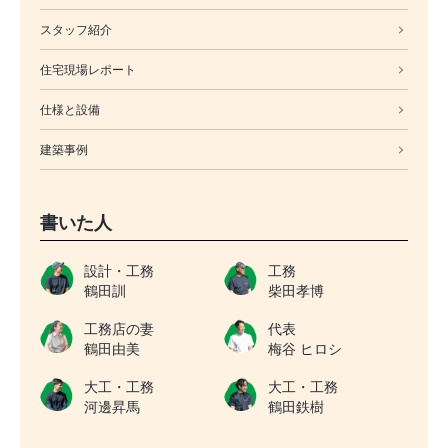
スタッフ紹介
住宅現場レポート
仕様と設備
建築事例
書いた人
設計・工務
工務
鶴田訓
柴田孝博
工務店の妻
代表
鶴田由美
梅谷 ヒロシ
大工・工務
大工・工務
河邊昇馬
鶴田鉄樹