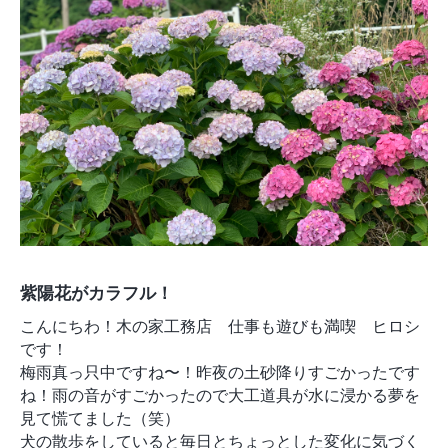
モデルルーム
ブログ
イベント
ABOUT
会社概要
採用情報
スタッフ紹介
ブログ
お知らせ
お問い合わせ・資料請求
SNS
紫陽花がカラフル！
こんにちわ！木の家工務店 仕事も遊びも満喫 ヒロシ
です！
梅雨真っ只中ですね〜！昨夜の土砂降りすごかったです
ね！雨の音がすごかったので大工道具が水に浸かる夢を
見て慌てました（笑）
犬の散歩をしていると毎日とちょっとした変化に気づく