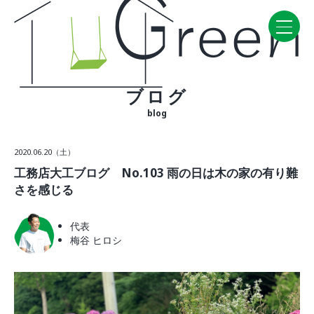
ブログ
Home
blog
CONCEPT・BUILD
2020.06.20（土）
コンセプト
工務店大工ブログ No.103 雨の日は木の家の有り難
自然素材
さを感じる
家の性能
ラインナップ
代表
梅谷 ヒロシ
WORK
建築実例
VISIT