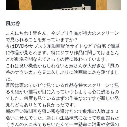
風の谷
こんにちわ！皆さん 今ジブリ作品が特大のスクリーン
で見られることを知っていますか？
今はDVDやサブスク系動画配信サイトなどで自宅で簡単
に作品が見られます。特にジブリ作品に関してはほとん
どが劇場公開なんてとっくの昔に終わっています。
これは良い機会かもしれないと嫁さんが大好きな『風の
谷のナウシカ』を見に久しぶりに映画館に足を運びまし
た。
普段は家のテレビで見ている作品を特大スクリーンで見
るを細かい描写が目に入っていつもよりも心に残るもの
でした。何度も見ているはずの作品なのですが新しい発
見などもありとても良かったです。
朝の早い時間帯を狙い密を避けたので劇場の人数は１０
名いませんでした。新しい生活様式になって映画館もた
くさんの人に来てもらいたくて一生懸命に消毒や空気の