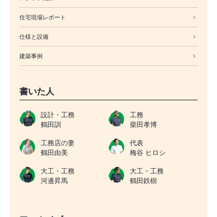
住宅現場レポート
仕様と設備
建築事例
書いた人
設計・工務
工務
鶴田訓
柴田孝博
工務店の妻
代表
鶴田由美
梅谷 ヒロシ
大工・工務
大工・工務
河邊昇馬
鶴田鉄樹