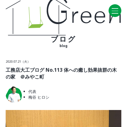
ブログ
Home
blog
CONCEPT・BUILD
2020.07.21（火）
コンセプト
工務店大工ブログ No.113 体への癒し効果抜群の木
自然素材
の家 ＠みやこ町
家の性能
ラインナップ
代表
梅谷 ヒロシ
WORK
建築実例
VISIT