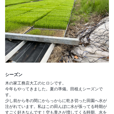
モデルルーム
ブログ
イベント
ABOUT
会社概要
採用情報
スタッフ紹介
ブログ
お知らせ
お問い合わせ・資料請求
SNS
シーズン
木の家工務店大工のヒロシです。
今年もやってきました。夏の準備。田植えシーズンで
す。
少し前から冬の間にからっからに乾き切った田園へ水が
注がれています。私はこの田んぼに水が張ってる時期が
すごく好きなんです！空も青さが増してくる時期、水を