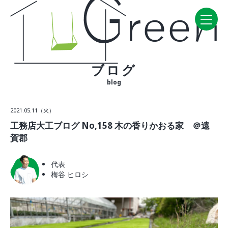
ブログ
Home
blog
CONCEPT・BUILD
2021.05.11（火）
コンセプト
工務店大工ブログ No,158 木の香りかおる家 ＠遠
自然素材
賀郡
家の性能
ラインナップ
代表
梅谷 ヒロシ
WORK
建築実例
VISIT