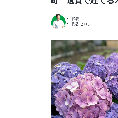
町 遠賀で建てる
代表
梅谷 ヒロシ