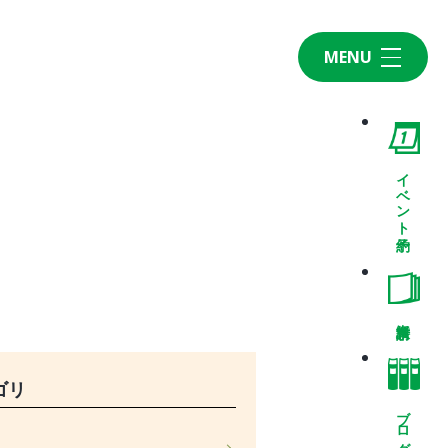
MENU
Home
CONCEPT・BUILD
コンセプト
イベント予約
自然素材
家の性能
ラインナップ
WORK
建築実例
VISIT
ゴリ
モデルルーム
ブログ
イベント