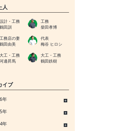
た人
設計・工務
工務
鶴田訓
柴田孝博
工務店の妻
代表
鶴田由美
梅谷 ヒロシ
大工・工務
大工・工務
河邊昇馬
鶴田鉄樹
カイブ
26年
25年
24年