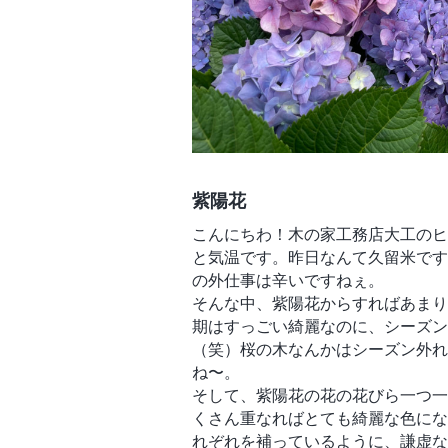
紫陽花
こんにちわ！木の家工務店大工のヒ
と気温です。昨日なんて久留米です
の外仕事は辛いですねぇ。
そんな中、紫陽花からすればあまり
期はすっごい綺麗なのに、シーズン
（笑）桜の木なんかはシーズン外れ
ね〜。
そして、紫陽花の花の花びら一つ一
くさん重なればとても綺麗な色にな
れぞれを補っているように、謙虚な