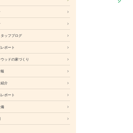
ABOUT
ン
会社概要
採用情報
せ
スタッフ紹介
スタッフブログ
ブログ
宅レポート
お知らせ
お問い合わせ・資料請求
ンウッドの家づくり
SNS
情報
フ紹介
場レポート
設備
例