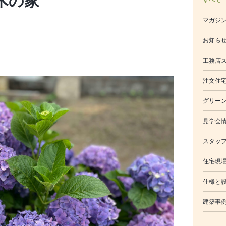
木の家
マガジ
お知ら
工務店
注文住
グリー
見学会
スタッ
住宅現
仕様と
建築事