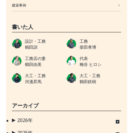
建築事例
書いた人
設計・工務
工務
鶴田訓
柴田孝博
工務店の妻
代表
鶴田由美
梅谷 ヒロシ
大工・工務
大工・工務
河邊昇馬
鶴田鉄樹
アーカイブ
2026年
2025年