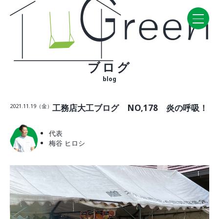
ブログ
Home
blog
CONCEPT・BUILD
2021.11.19（金）
工務店大工ブログ NO,178 炎の呼吸！
コンセプト
自然素材
代表
家の性能
梅谷 ヒロシ
ラインナップ
WORK
建築実例
VISIT