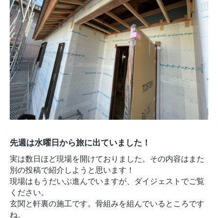
モデルルーム
ブログ
イベント
ABOUT
会社概要
採用情報
スタッフ紹介
ブログ
お知らせ
お問い合わせ・資料請求
SNS
先週は水曜日から旅に出ていました！
実は数日ほど現場を開けておりました。その内容はまた
別の投稿で紹介しようと思います！
現場はもうだいぶ進んでいますが、ダイジェストでご覧
ください。
玄関と軒裏の施工です。骨組みを組んでいるところです
ね。