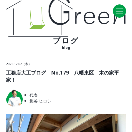
ブログ
Home
blog
CONCEPT・BUILD
2021.12.02（木）
コンセプト
工務店大工ブログ No,179 八幡東区 木の家平
自然素材
家！
家の性能
ラインナップ
代表
梅谷 ヒロシ
WORK
建築実例
VISIT