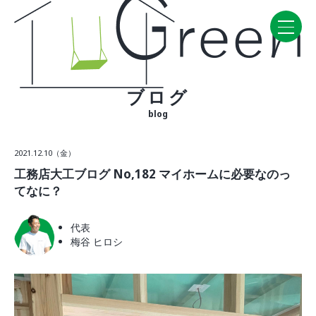
ブログ
Home
blog
CONCEPT・BUILD
2021.12.10（金）
コンセプト
工務店大工ブログ No,182 マイホームに必要なのっ
自然素材
てなに？
家の性能
ラインナップ
代表
梅谷 ヒロシ
WORK
建築実例
VISIT