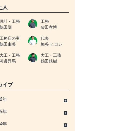
た人
設計・工務
工務
鶴田訓
柴田孝博
工務店の妻
代表
鶴田由美
梅谷 ヒロシ
大工・工務
大工・工務
河邊昇馬
鶴田鉄樹
カイブ
26年
25年
24年