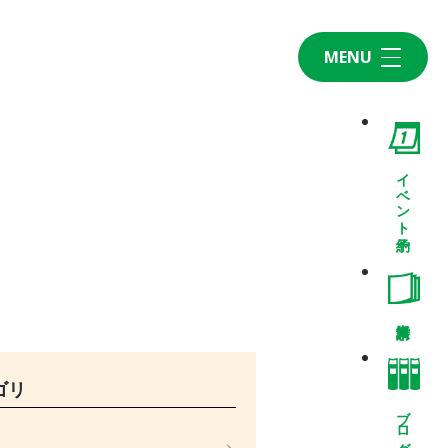
MENU
Home
CONCEPT・BUILD
コンセプト
イベント予約
自然素材
家の性能
ラインナップ
WORK
建築実例
VISIT
ゴリ
モデルルーム
ブログ
イベント