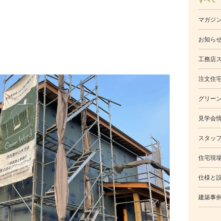
マガジ
お知ら
工務店
注文住
グリー
見学会
スタッ
住宅現
仕様と
建築事