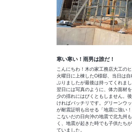
寒い寒い！雨男は誰だ！
こんにちわ！木の家工務店大工のヒ
火曜日に上棟したO様邸、当日は自
ぷりましたが最後は持ってくれまし
翌日には写真のように、体力面材を
少の揺れにはびくともしません。後
ければバッチリです。グリーンウッ
が耐震証明も出せる「地震に強い！
こないだの日向沖の地震で北九州も
く、地震が起きた時でも子供たちが
ていました。