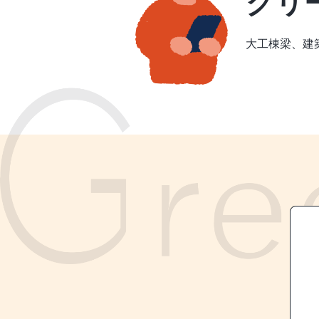
グリ
大工棟梁、建