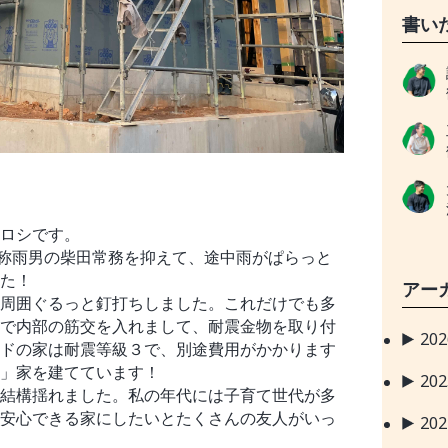
書い
ロシです。
称雨男の柴田常務を抑えて、途中雨がぱらっと
た！
アー
周囲ぐるっと釘打ちしました。これだけでも多
で内部の筋交を入れまして、耐震金物を取り付
20
ドの家は耐震等級３で、別途費用がかかります
」家を建てています！
20
結構揺れました。私の年代には子育て世代が多
安心できる家にしたいとたくさんの友人がいっ
20