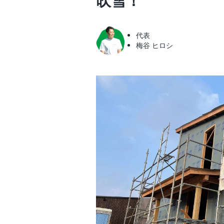
吹雪！
代表
梅谷 ヒロシ