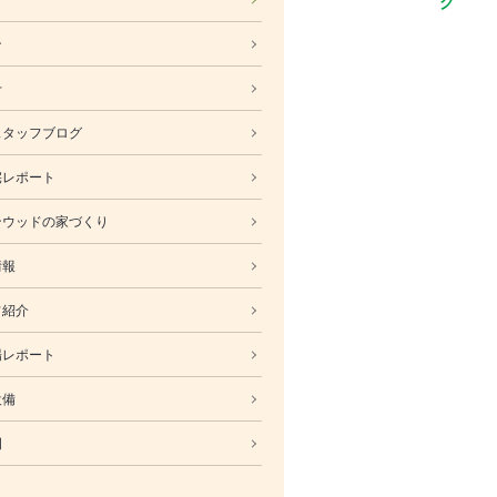
ABOUT
ン
会社概要
採用情報
せ
スタッフ紹介
スタッフブログ
ブログ
宅レポート
お知らせ
お問い合わせ・資料請求
ンウッドの家づくり
SNS
情報
フ紹介
場レポート
設備
例