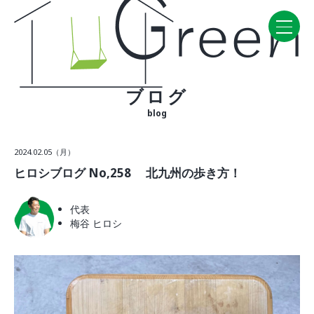
ブログ
Home
blog
CONCEPT・BUILD
2024.02.05（月）
コンセプト
ヒロシブログ No,258 北九州の歩き方！
自然素材
家の性能
代表
ラインナップ
梅谷 ヒロシ
WORK
建築実例
VISIT