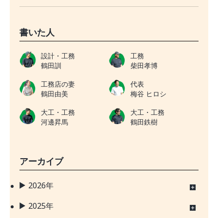
書いた人
設計・工務
工務
鶴田訓
柴田孝博
工務店の妻
代表
鶴田由美
梅谷 ヒロシ
大工・工務
大工・工務
河邊昇馬
鶴田鉄樹
アーカイブ
2026年
2025年