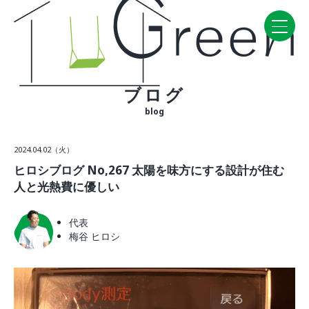
ブログ
Home
blog
CONCEPT・BUILD
2024.04.02（火）
コンセプト
ヒロシブログ No,267 太陽を味方にする設計が住む
自然素材
人と光熱費に優しい
家の性能
ラインナップ
代表
梅谷 ヒロシ
WORK
建築実例
VISIT