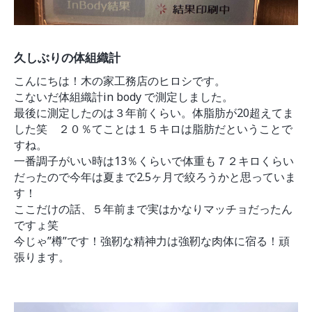
久しぶりの体組織計
こんにちは！木の家工務店のヒロシです。
こないだ体組織計in body で測定しました。
最後に測定したのは３年前くらい。体脂肪が20超えてま
した笑 ２０％てことは１５キロは脂肪だということで
すね。
一番調子がいい時は13％くらいで体重も７２キロくらい
だったので今年は夏まで2.5ヶ月で絞ろうかと思っていま
す！
ここだけの話、５年前まで実はかなりマッチョだったん
ですょ笑
今じゃ”樽”です！強靭な精神力は強靭な肉体に宿る！頑
張ります。