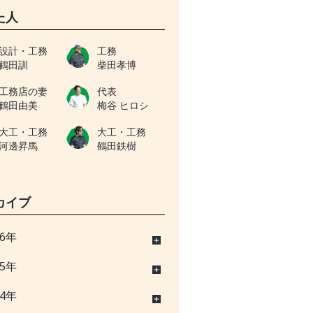
た人
設計・工務
工務
鶴田訓
柴田孝博
工務店の妻
代表
鶴田由美
梅谷 ヒロシ
大工・工務
大工・工務
河邊昇馬
鶴田鉄樹
カイブ
26年
25年
24年