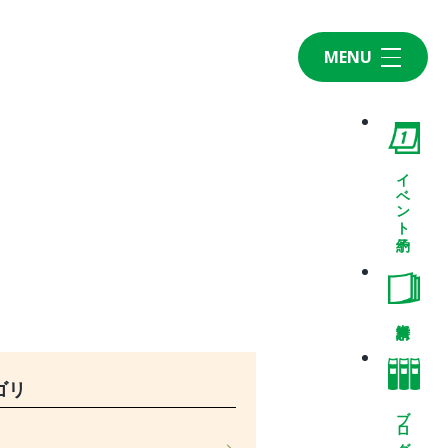
MENU
Home
CONCEPT・BUILD
コンセプト
イベント予約
自然素材
家の性能
ラインナップ
WORK
建築実例
VISIT
ゴリ
モデルルーム
ブログ
イベント