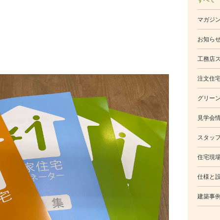
マガジ
お知ら
工務店
注文住
グリー
見学会
スタッ
住宅現
仕様と
建築事