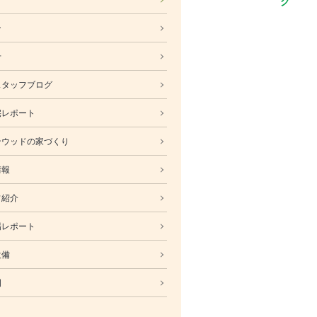
ABOUT
ン
会社概要
採用情報
せ
スタッフ紹介
スタッフブログ
ブログ
宅レポート
お知らせ
お問い合わせ・資料請求
ンウッドの家づくり
SNS
情報
フ紹介
場レポート
設備
例