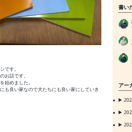
書い
シです。
のお話です。
を始めました。
アー
にも良い家なので犬たちにも良い家にしていき
20
20
20