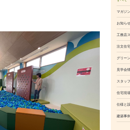
マガジ
お知ら
工務店
注文住
グリー
見学会
スタッ
住宅現
仕様と
建築事