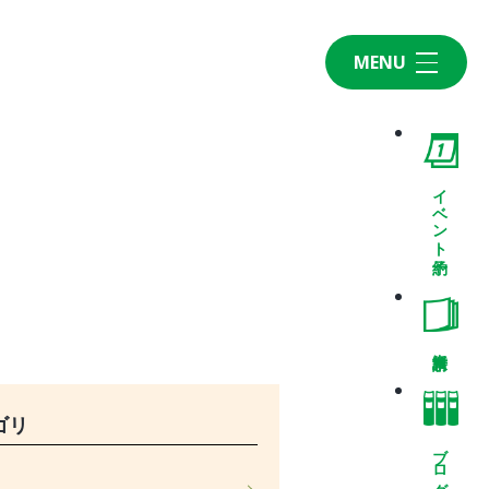
MENU
Home
CONCEPT・BUILD
コンセプト
イベント予約
自然素材
家の性能
ラインナップ
WORK
建築実例
VISIT
ゴリ
モデルルーム
ブログ
イベント