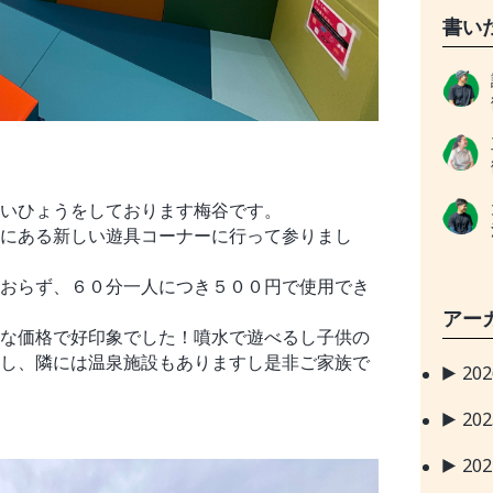
書い
いひょうをしております梅谷です。
にある新しい遊具コーナーに行って参りまし
おらず、６０分一人につき５００円で使用でき
アー
な価格で好印象でした！噴水で遊べるし子供の
し、隣には温泉施設もありますし是非ご家族で
20
20
20