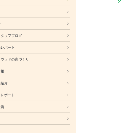
ABOUT
ン
会社概要
採用情報
せ
スタッフ紹介
スタッフブログ
ブログ
宅レポート
お知らせ
お問い合わせ・資料請求
ンウッドの家づくり
SNS
情報
フ紹介
場レポート
設備
例