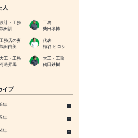
た人
設計・工務
工務
鶴田訓
柴田孝博
工務店の妻
代表
鶴田由美
梅谷 ヒロシ
大工・工務
大工・工務
河邊昇馬
鶴田鉄樹
カイブ
26年
25年
24年