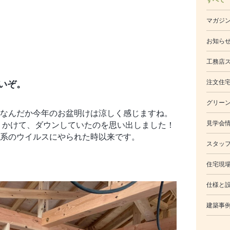
マガジ
お知ら
工務店
いぞ。
注文住
グリー
なんだか今年のお盆明けは涼しく感じますね。
見学会
りかけて、ダウンしていたのを思い出しました！
系のウイルスにやられた時以来です。
スタッ
住宅現
仕様と
建築事