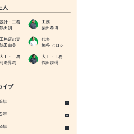
た人
設計・工務
工務
鶴田訓
柴田孝博
工務店の妻
代表
鶴田由美
梅谷 ヒロシ
大工・工務
大工・工務
河邊昇馬
鶴田鉄樹
カイブ
26年
25年
24年