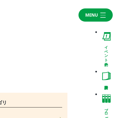
MENU
Home
CONCEPT・BUILD
コンセプト
イベント予約
自然素材
家の性能
ラインナップ
WORK
建築実例
VISIT
ゴリ
モデルルーム
ブログ
イベント