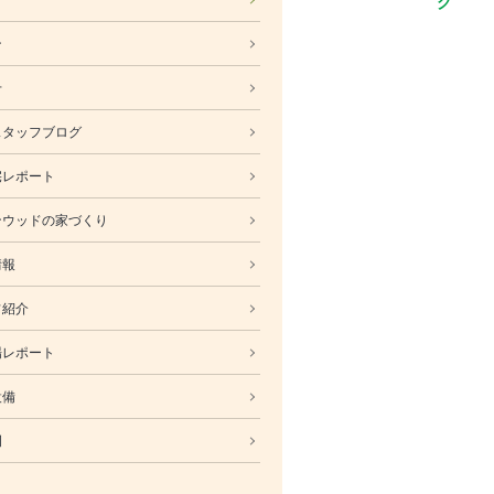
ABOUT
ン
会社概要
採用情報
せ
スタッフ紹介
スタッフブログ
ブログ
宅レポート
お知らせ
お問い合わせ・資料請求
ンウッドの家づくり
SNS
情報
フ紹介
場レポート
設備
例