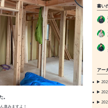
書い
アー
20
20
た。
20
ん進みますよ！