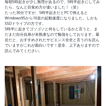
モデルルーム
毎朝5時起きが少し無理があるので、5時半起きにしてみ
ブログ
イベント
たら、なんと目覚め方が違いました！（笑）
たった30分ですが、5時半起きだとPCで例えると
ABOUT
Windows95から10並の起動速度になりました。しかも
会社概要
SSDドライブの方です。
5時半に起きてゴソゴソと何をしているかと言うと、ま
採用情報
だまだ自分自身が未熟者なので勉強をしております。最
スタッフ紹介
近だと、おすすめされたサピエンス全史と言うのを読ん
ブログ
でいますがこれが面白いです！是非、上下ありますので
お知らせ
読んでみてください。
お問い合わせ・資料請求
SNS