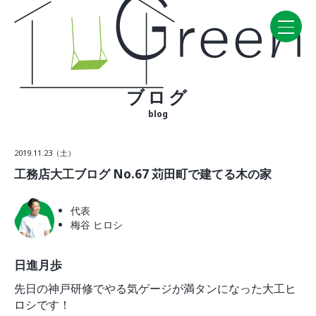
ブログ
Home
blog
CONCEPT・BUILD
2019.11.23（土）
コンセプト
工務店大工ブログ No.67 苅田町で建てる木の家
自然素材
家の性能
代表
ラインナップ
梅谷 ヒロシ
WORK
日進月歩
建築実例
先日の神戸研修でやる気ゲージが満タンになった大工ヒ
VISIT
ロシです！