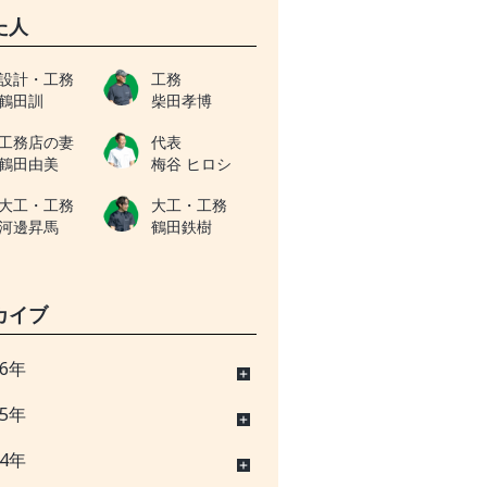
た人
設計・工務
工務
鶴田訓
柴田孝博
工務店の妻
代表
鶴田由美
梅谷 ヒロシ
大工・工務
大工・工務
河邊昇馬
鶴田鉄樹
カイブ
26年
25年
24年