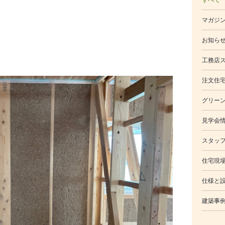
マガジ
お知ら
工務店
注文住
グリー
見学会
スタッ
住宅現
仕様と
建築事