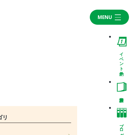
MENU
Home
CONCEPT・BUILD
コンセプト
イベント予約
自然素材
家の性能
ラインナップ
WORK
建築実例
VISIT
ゴリ
モデルルーム
ブログ
イベント