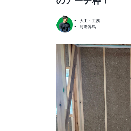
のアーチ枠！
大工・工務
河邊昇馬