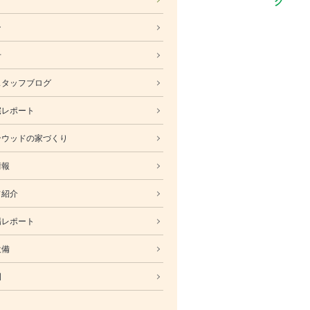
ABOUT
ン
会社概要
採用情報
せ
スタッフ紹介
スタッフブログ
ブログ
宅レポート
お知らせ
お問い合わせ・資料請求
ンウッドの家づくり
SNS
情報
フ紹介
場レポート
設備
例