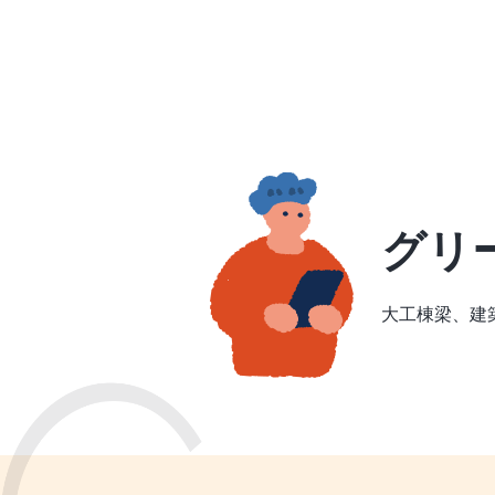
グリ
大工棟梁、建