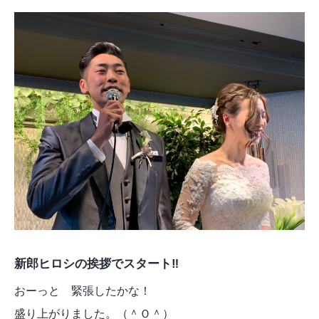
新郎ヒロシの挨拶でスタート‼︎
おーっと 緊張したかな！
盛り上がりました。（＾Ｏ＾）