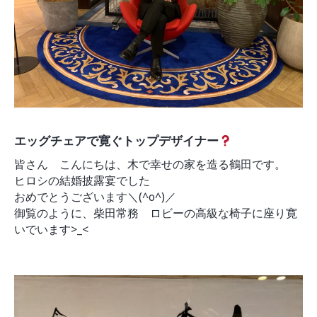
モデルルーム
ブログ
イベント
ABOUT
会社概要
採用情報
スタッフ紹介
ブログ
エッグチェアで寛ぐトップデザイナー
お知らせ
お問い合わせ・資料請求
皆さん こんにちは、木で幸せの家を造る鶴田です。
ヒロシの結婚披露宴でした
SNS
おめでとうございます＼(^o^)／
御覧のように、柴田常務 ロビーの高級な椅子に座り寛
いでいます>_<