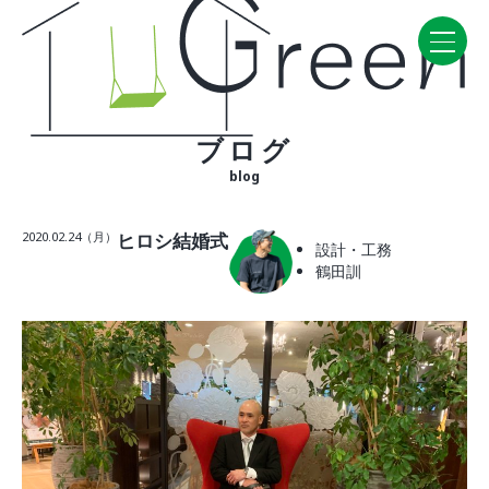
ブログ
Home
blog
CONCEPT・BUILD
2020.02.24（月）
ヒロシ結婚式
設計・工務
コンセプト
鶴田訓
自然素材
家の性能
ラインナップ
WORK
建築実例
VISIT