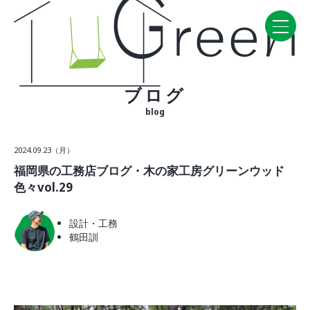
ブログ
Home
blog
CONCEPT・BUILD
2024.09.23（月）
コンセプト
福岡県の工務店ブログ・木の家工房グリーンウッド
自然素材
色々vol.29
家の性能
ラインナップ
設計・工務
鶴田訓
WORK
建築実例
VISIT