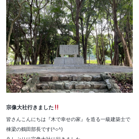
モデルルーム
ブログ
イベント
ABOUT
会社概要
採用情報
スタッフ紹介
ブログ
お知らせ
お問い合わせ・資料請求
SNS
宗像大社行きました
皆さんこんにちは『木で幸せの家』を造る一級建築士で
棟梁の鶴田部長です(^○^)