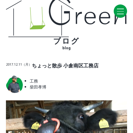
ブログ
Home
blog
CONCEPT・BUILD
2017.12.11（月）
ちょっと散歩 小倉南区工務店
コンセプト
自然素材
工務
家の性能
柴田孝博
ラインナップ
WORK
建築実例
VISIT