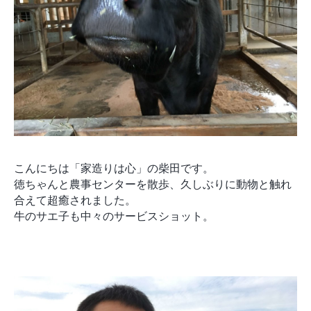
モデルルーム
ブログ
イベント
ABOUT
会社概要
採用情報
スタッフ紹介
ブログ
お知らせ
お問い合わせ・資料請求
こんにちは「家造りは心」の柴田です。
SNS
徳ちゃんと農事センターを散歩、久しぶりに動物と触れ
合えて超癒されました。
牛のサエ子も中々のサービスショット。