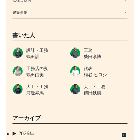
建築事例
書いた人
設計・工務
工務
鶴田訓
柴田孝博
工務店の妻
代表
鶴田由美
梅谷 ヒロシ
大工・工務
大工・工務
河邊昇馬
鶴田鉄樹
アーカイブ
2026年