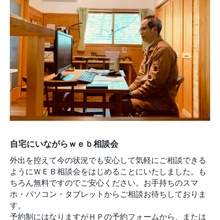
モデルルーム
ブログ
イベント
ABOUT
会社概要
採用情報
スタッフ紹介
ブログ
お知らせ
お問い合わせ・資料請求
SNS
自宅にいながらｗｅｂ相談会
外出を控えて今の状況でも安心して気軽にご相談できる
ようにＷＥＢ相談会をはじめることにいたしました。も
ちろん無料ですのでご安心ください。お手持ちのスマ
ホ・パソコン・タブレットからご相談お待ちしておりま
す。
予約制にはなりますがＨＰの予約フォームから、または