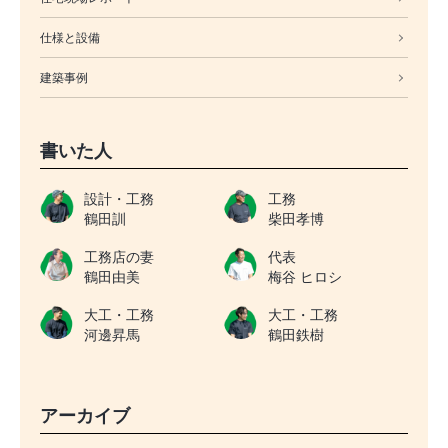
仕様と設備
建築事例
書いた人
設計・工務
工務
鶴田訓
柴田孝博
工務店の妻
代表
鶴田由美
梅谷 ヒロシ
大工・工務
大工・工務
河邊昇馬
鶴田鉄樹
アーカイブ