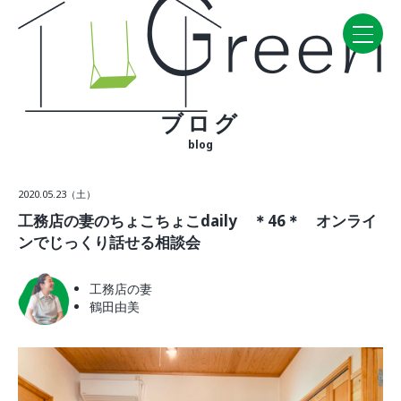
ブログ
Home
blog
CONCEPT・BUILD
2020.05.23（土）
コンセプト
工務店の妻のちょこちょこdaily ＊46＊ オンライ
自然素材
ンでじっくり話せる相談会
家の性能
ラインナップ
工務店の妻
鶴田由美
WORK
建築実例
VISIT