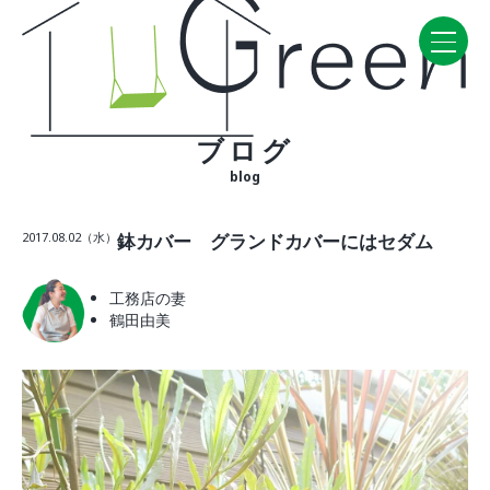
ブログ
Home
blog
CONCEPT・BUILD
2017.08.02（水）
鉢カバー グランドカバーにはセダム
コンセプト
自然素材
工務店の妻
家の性能
鶴田由美
ラインナップ
WORK
建築実例
VISIT