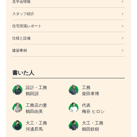
見学会情報
スタッフ紹介
住宅現場レポート
仕様と設備
建築事例
書いた人
設計・工務
工務
鶴田訓
柴田孝博
工務店の妻
代表
鶴田由美
梅谷 ヒロシ
大工・工務
大工・工務
河邊昇馬
鶴田鉄樹