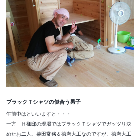
ブラックＴシャツの似合う男子
午前中はといいますと・・・
一方 Ｈ様邸の現場ではブラックＴシャツでガッツリ決
めたお二人。柴田常務＆德満大工なのですが、德満大工