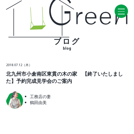
ブログ
Home
blog
CONCEPT・BUILD
2018.07.12（木）
コンセプト
北九州市小倉南区東貫の木の家 【終了いたしまし
自然素材
た】予約完成見学会のご案内
家の性能
ラインナップ
工務店の妻
鶴田由美
WORK
建築実例
VISIT