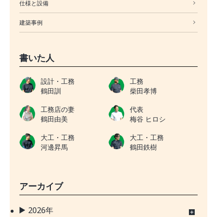
仕様と設備
建築事例
書いた人
設計・工務
工務
鶴田訓
柴田孝博
工務店の妻
代表
鶴田由美
梅谷 ヒロシ
大工・工務
大工・工務
河邊昇馬
鶴田鉄樹
アーカイブ
2026年