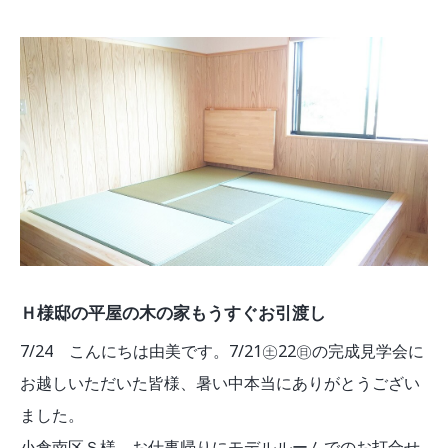
モデルルーム
ブログ
イベント
ABOUT
会社概要
採用情報
スタッフ紹介
ブログ
お知らせ
お問い合わせ・資料請求
SNS
Ｈ様邸の平屋の木の家もうすぐお引渡し
7/24 こんにちは由美です。7/21㊏22㊐の完成見学会に
お越しいただいた皆様、暑い中本当にありがとうござい
ました。
小倉南区Ｓ様 お仕事帰りにモデルルームでのお打合せ