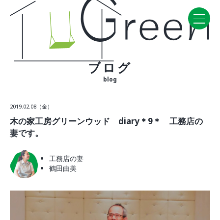
ブログ
Home
blog
CONCEPT・BUILD
2019.02.08（金）
コンセプト
木の家工房グリーンウッド diary＊9＊ 工務店の
自然素材
妻です。
家の性能
ラインナップ
工務店の妻
鶴田由美
WORK
建築実例
VISIT