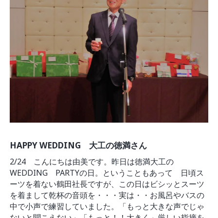
モデルルーム
ブログ
イベント
ABOUT
会社概要
採用情報
スタッフ紹介
ブログ
お知らせ
お問い合わせ・資料請求
SNS
HAPPY WEDDING 大工の徳満さん
2/24 こんにちは由美です。昨日は徳満大工の
WEDDING PARTYの日。ということもあって 日頃ス
ーツを着ない鶴田社長ですが、この日はビシッとスーツ
を着まして乾杯の音頭を・・・実は・・お風呂やバスの
中で小声で練習していました。「もっと大きな声でじゃ
ないと聞こえない」「もっと！！大きく」厳しい指摘を