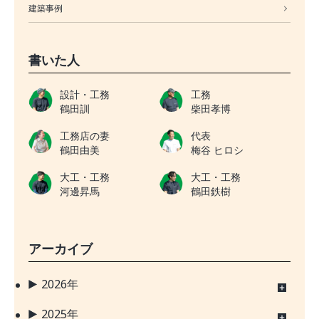
建築事例
書いた人
設計・工務
工務
鶴田訓
柴田孝博
工務店の妻
代表
鶴田由美
梅谷 ヒロシ
大工・工務
大工・工務
河邊昇馬
鶴田鉄樹
アーカイブ
2026年
2025年