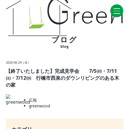
ブログ
Home
blog
CONCEPT・BUILD
2020.06.24（水）
コンセプト
【終了いたしました】完成見学会 7/5㈰・7/11
自然素材
㈯・7/12㈰ 行橋市西泉のダウンリビングのある木
家の性能
の家
ラインナップ
広報
WORK
greenwood
建築実例
VISIT