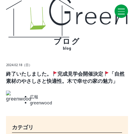
ブログ
Home
blog
CONCEPT・BUILD
2024.02.18（日）
コンセプト
終了いたしました。
完成見学会開催決定
「自然
自然素材
素材のやさしさと快適性。木で幸せの家の魅力」
家の性能
ラインナップ
広報
greenwood
WORK
建築実例
VISIT
カテゴリ