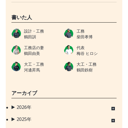
書いた人
設計・工務
工務
鶴田訓
柴田孝博
工務店の妻
代表
鶴田由美
梅谷 ヒロシ
大工・工務
大工・工務
河邊昇馬
鶴田鉄樹
アーカイブ
2026年
2025年