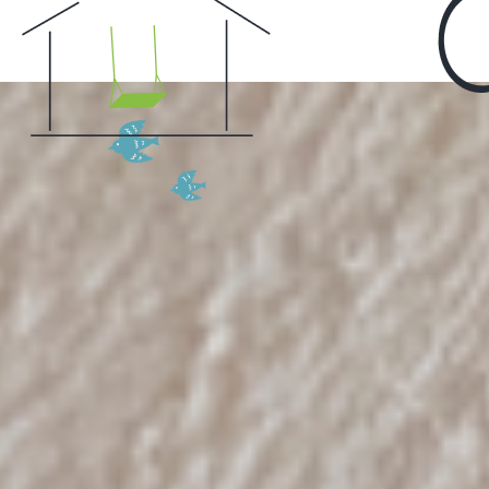
Home
CONCEPT・BUILD
コンセプト
自然素材
家の性能
ラインナップ
WORK
建築実例
VISIT