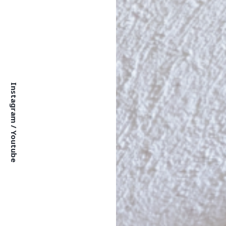
Instagram
/
Youtube