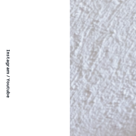
Instagram
/
Youtube