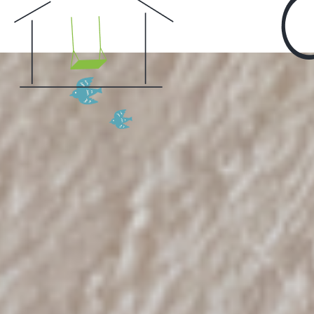
Home
CONCEPT・BUILD
コンセプト
自然素材
家の性能
ラインナップ
WORK
建築実例
VISIT