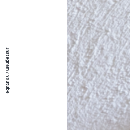
Instagram
/
Youtube