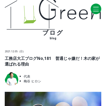
ブログ
Home
blog
CONCEPT・BUILD
2021.12.05（日）
コンセプト
工務店大工ブログNo,181 普通じゃ嫌だ！木の家が
自然素材
選ばれる理由
家の性能
ラインナップ
代表
梅谷 ヒロシ
WORK
建築実例
VISIT