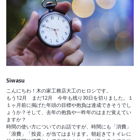
モデルルーム
ブログ
イベント
ABOUT
会社概要
採用情報
スタッフ紹介
ブログ
お知らせ
お問い合わせ・資料請求
Siwasu
SNS
こんにちわ！木の家工務店大工のヒロシです。
もう12月 まだ12月 今年も残り30日を切りました。１
１ヶ月前に掲げた年頭の目標や抱負は達成できそうでし
ょうか？そして、去年の抱負や一昨年のはまだ覚えてい
ますか？
時間の使い方についてのお話ですが、時間にも「消費」
「浪費」「投資」が当てはまります。朝起きてトイレに