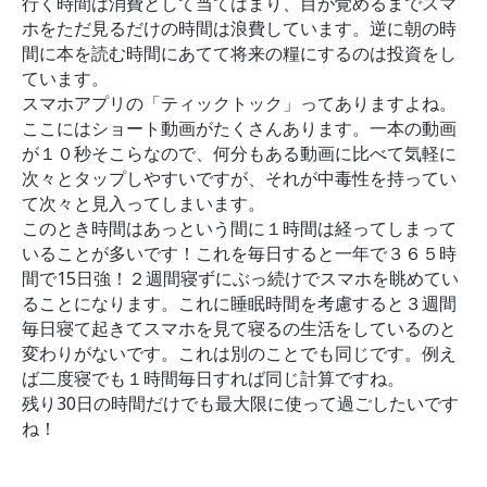
行く時間は消費として当てはまり、目が覚めるまでスマ
ホをただ見るだけの時間は浪費しています。逆に朝の時
間に本を読む時間にあてて将来の糧にするのは投資をし
ています。
スマホアプリの「ティックトック」ってありますよね。
ここにはショート動画がたくさんあります。一本の動画
が１０秒そこらなので、何分もある動画に比べて気軽に
次々とタップしやすいですが、それが中毒性を持ってい
て次々と見入ってしまいます。
このとき時間はあっという間に１時間は経ってしまって
いることが多いです！これを毎日すると一年で３６５時
間で15日強！２週間寝ずにぶっ続けでスマホを眺めてい
ることになります。これに睡眠時間を考慮すると３週間
毎日寝て起きてスマホを見て寝るの生活をしているのと
変わりがないです。これは別のことでも同じです。例え
ば二度寝でも１時間毎日すれば同じ計算ですね。
残り30日の時間だけでも最大限に使って過ごしたいです
ね！